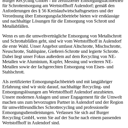
Burger Recycling GmbH - Ihr zertifizierter Entsorgungsfachbetrieb
für Schrottentsorgung am Wertstoffhoff Aulendorf; gemäß den
Anforderungen des § 56 Kreislaufwirtschaftsgesetzes und der
Verordnung über Entsorgungsfachbetriebe bieten wir erstklassige
und nachhaltige Lösungen für die Entsorgung von Schrott und
Metallabfällen.
Wenn es um die umweltverträgliche Entsorgung von Metallschrott
und Schrottabfällen geht, sind wir vom Wertstoffhoff in Aulendorf
die erste Wahl. Unser Angebot umfasst Altschrotte, Mischschrotte,
Neuschrotte, Stahlspäne, Gießerei-Schrotte und legierte Schrotte.
Dabei liegt unser Fokus außerdem auf dem Recycling von NE-
Metallen wie Aluminium, Kupfer, Messing und weiteren NE-
Metallen sowie der fachgerechten Entsorgung von Eisen- und
Stahlschrott.
Als zertifizierter Entsorgungsfachbetrieb und mit langjähriger
Erfahrung sind wir stolz darauf, nachhaltige Recycling- und
Entsorgungslösungen am Wertstoffhoff Aulendorf anzubieten.
Unsere modernen Anlagen und unser Engagement für die Umwelt
machen uns zum bevorzugten Partner in Aulendorf und der Region
für umweltfreundliches Schrottrecycling und professionelle
Entsorgungsdienstleistungen. Verlassen Sie sich auf Burger
Recycling GmbH, wenn Sie auf der Suche nach einem passenden
Wertstoffhoff in Aulendorf sind.